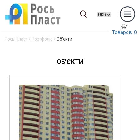
Товаров: 0
Рось Пласт
/
Портфоліо
/
Об’єкти
ОБ’ЄКТИ