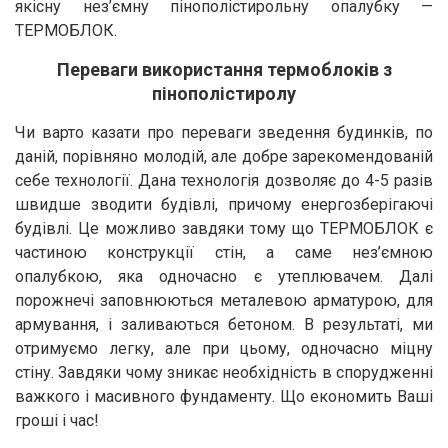
якісну нез’ємну пінополістирольну опалубку —
ТЕРМОБЛОК.
Переваги використання термоблоків з
пінополістиролу
Чи варто казати про переваги зведення будинків, по
даній, порівняно молодій, але добре зарекомендованій
себе технології. Дана технологія дозволяє до 4-5 разів
швидше зводити будівлі, причому енергозберігаючі
будівлі. Це можливо завдяки тому що ТЕРМОБЛОК є
частиною конструкції стін, а саме нез’ємною
опалубкою, яка одночасно є утеплювачем. Далі
порожнечі заповнюються металевою арматурою, для
армування, і заливаються бетоном. В результаті, ми
отримуємо легку, але при цьому, одночасно міцну
стіну. Завдяки чому зникає необхідність в спорудженні
важкого і масивного фундаменту. Що економить Ваші
гроші і час!