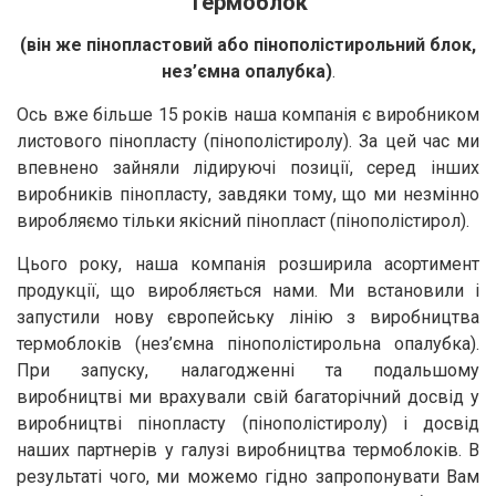
Термоблок
(він же пінопластовий або пінополістирольний блок,
нез’ємна опалубка)
.
Ось вже більше 15 років наша компанія є виробником
листового пінопласту (пінополістиролу). За цей час ми
впевнено зайняли лідируючі позиції, серед інших
виробників пінопласту, завдяки тому, що ми незмінно
виробляємо тільки якісний пінопласт (пінополістирол).
Цього року, наша компанія розширила асортимент
продукції, що виробляється нами. Ми встановили і
запустили нову європейську лінію з виробництва
термоблоків (нез’ємна пінополістирольна опалубка).
При запуску, налагодженні та подальшому
виробництві ми врахували свій багаторічний досвід у
виробництві пінопласту (пінополістиролу) і досвід
наших партнерів у галузі виробництва термоблоків. В
результаті чого, ми можемо гідно запропонувати Вам