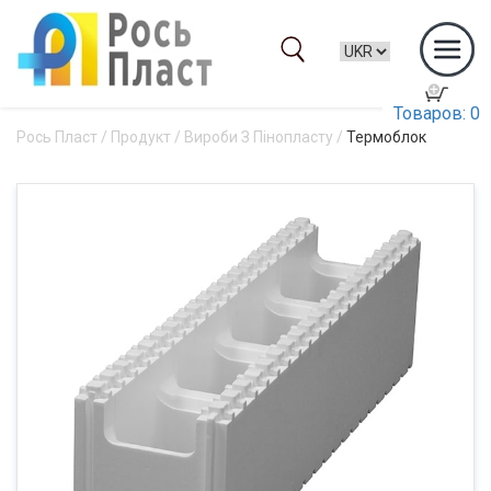
Товаров: 0
Рось Пласт
/
Продукт
/
Вироби З Пінопласту
/
Термоблок