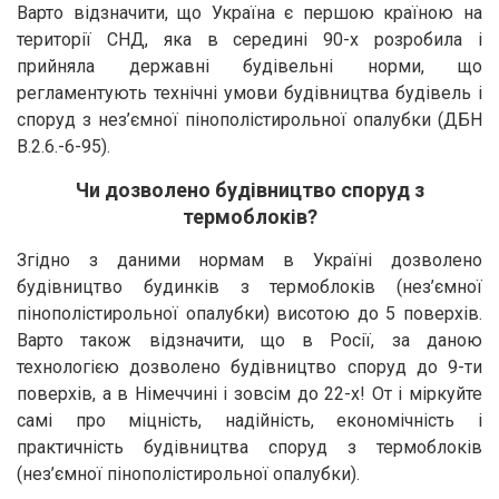
Варто відзначити, що Україна є першою країною на
території СНД, яка в середині 90-х розробила і
прийняла державні будівельні норми, що
регламентують технічні умови будівництва будівель і
споруд з нез’ємної пінополістирольної опалубки (ДБН
В.2.6.-6-95).
Чи дозволено будівництво споруд з
термоблоків?
Згідно з даними нормам в Україні дозволено
будівництво будинків з термоблоків (нез’ємної
пінополістирольної опалубки) висотою до 5 поверхів.
Варто також відзначити, що в Росії, за даною
технологією дозволено будівництво споруд до 9-ти
поверхів, а в Німеччині і зовсім до 22-х! От і міркуйте
самі про міцність, надійність, економічність і
практичність будівництва споруд з термоблоків
(нез’ємної пінополістирольної опалубки).