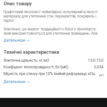
Опис товару
Графітовий пінопласт неймовірно популярний в якості
матеріалу для утеплення стін, перекриттів, покрівель і
підлог.
Фактично, це аналог традиційного білого пінопласту,
який використовується для утеплення приміщень. Але
додавання найдрібніших частинок графіту в сірому
Детальніше
пінопласт роблять його ефективнішим для вирішення
завдань утеплення приміщень.
Технічні характеристики
Фактична щільність, кг/м3
13,0-15,0
Коефіцієнт теплопровідності, Вт/(мК)
0,034
Міцність при стиску при 10% лінійній деформації, кПа,
60
не менше
Детальніше
Міцність при згині, кПа
100
Водопоглинання за 24 год., % за обсягом, не більше
2,0
Група горючості
Г1