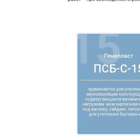
Пенопласт
ПСБ-С-1
применяется для утепле
звукоизоляции конструкц
подвергающихся механич
нагрузкам: меж кирпичная 
под вагонку, сайдинг, гипсо
для утепления бытовок и