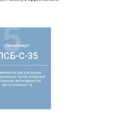
Пенопласт
ПСБ-С-35
меняется при утеплении
шленных полов складских
плексов, автопаркингов,
автостоянок и т.д.