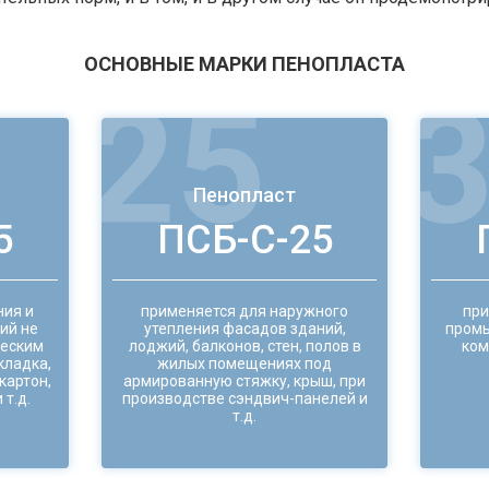
ОСНОВНЫЕ МАРКИ ПЕНОПЛАСТА
Пенопласт
5
ПСБ-С-25
ния и
применяется для наружного
при
ий не
утепления фасадов зданий,
промы
еским
лоджий, балконов, стен, полов в
ком
кладка,
жилых помещениях под
картон,
армированную стяжку, крыш, при
 т.д.
производстве сэндвич-панелей и
т.д.