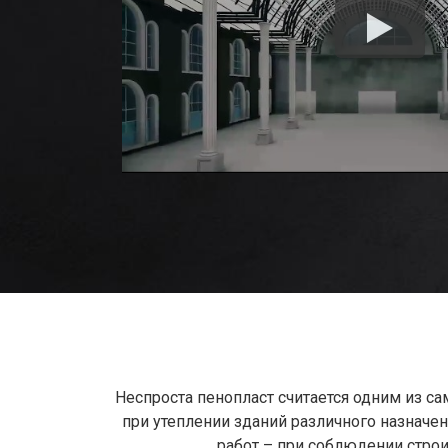
Неспроста пенопласт считается одним из с
при утеплении зданий различного назначе
работ – при соблюдении строи