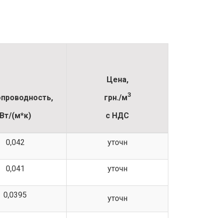
Цена,
3
проводность,
грн./м
Вт/(м*к)
с НДС
0,042
уточн
0,041
уточн
0,0395
уточн