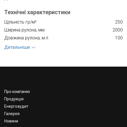
Технічні характеристики
Щільність гр/м²
250
Ширина рулона, мм
2000
Довжина рулона, м.п
100
Діаметр рулона, мм
410
Детальніше
Вага, кг
53
Количество м²
200
Про компанію
Продукція
Енергоаудит
Галерея
Новини