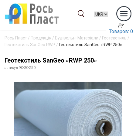
Товаров: 0
Рось Пласт
/
Продукція
/
Будівельні Матеріали
/
Геотекстиль
/
Геотекстиль SanGeo RWP
/
Геотекстиль SanGeo «RWP 250»
Геотекстиль SanGeo «RWP 250»
артикул 90-30-250