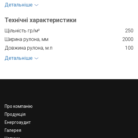
Детальніше
Технічні характеристики
Щільність гр/м²
250
Ширина рулона, мм
2000
Довжина рулона, м.п
100
Товщина рулона, мм
1,7
Детальніше
Матеріал
Polyester
Кількість м²
200
Про компанію
Продукція
Енергоаудит
Галерея