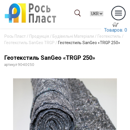
Товаров: 0
Рось Пласт
/
Продукція
/
Будівельні Матеріали
/
Геотекстиль
/
Геотекстиль SanGeo TRGP
/
Геотекстиль SanGeo «TRGP 250»
Геотекстиль SanGeo «TRGP 250»
артикул 90-40-250