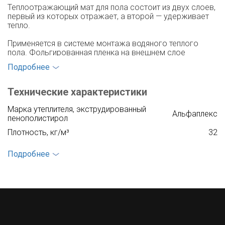
Теплоотражающий мат для пола состоит из двух слоев,
первый из которых отражает, а второй — удерживает
тепло.
Применяется в системе монтажа водяного теплого
пола. Фольгированная пленка на внешнем слое
защищает утеплитель от намокания и обладает
Подробнее
водоотталкивающими свойствами, что позволяет
сохранить структуру внутреннего слоя от разрушения и
потери своих полезных качеств.
Технические характеристики
Пенополистирол или пенопласт, расположенный внутри,
Марка утеплителя, экструдированный
Альфаплекс
имеет поры, наполненные воздухом. Это наделяет
пенополистирол
материал превосходными теплоизоляционными
Плотность, кг/м³
32
свойствами, делает его пластичным и долговечным.
Покрытие, металлизированная пленка, мкм
60
Подробнее