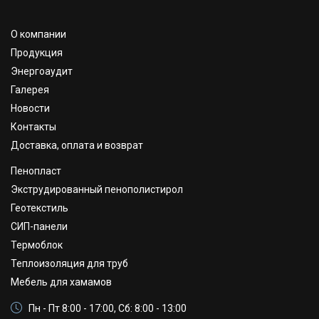
Морозостойкость, циклов
50
Срок годности (с даты изготовления), месяцев
12
О компании
Продукция
Энергоаудит
Галерея
Новости
Контакты
Доставка, оплата и возврат
Пенопласт
Экструдированный пенополистирол
Геотекстиль
СИП-панели
Термоблок
Теплоизоляция для труб
Мебель для хамамов
Пн - Пт 8:00 - 17:00, Сб: 8:00 - 13:00