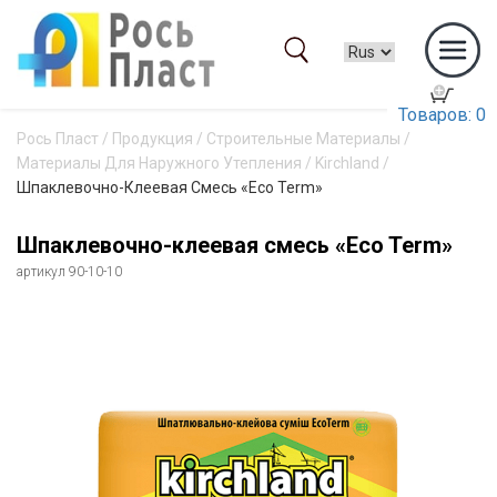
Товаров: 0
Рось Пласт
/
Продукция
/
Строительные Материалы
/
Материалы Для Наружного Утепления
/
Kirchland
/
Шпаклевочно-Клеевая Смесь «Eco Term»
Шпаклевочно-клеевая смесь «Eco Term»
артикул 90-10-10