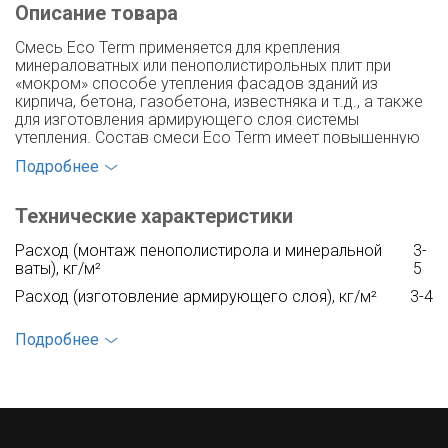
Описание товара
Смесь Eco Term применяется для крепления
минераловатных или пенополистирольных плит при
«мокром» способе утепления фасадов зданий из
кирпича, бетона, газобетона, известняка и т.д., а также
для изготовления армирующего слоя системы
утепления. Состав смеси Eco Term имеет повышенную
устойчивость к атмосферным воздействиям.
Подробнее
Свойства:
Технические характеристики
-Высокая адгезия;
-Пластичность, легкость в нанесении;
Расход (монтаж пенополистирола и минеральной
3-
-Паропроникающая;
ваты), кг/м²
5
-Удобная и простая в использовании
Расход (изготовление армирующего слоя), кг/м²
3-4
Расход воды на 25 кг сухой смеси, л
4,5-5,5
Подробнее
Время использования готовой смеси, ч
до 2
Температура основы
+5°С до +30°С
Температура эксплуатации
-50° С до +70°С
Адгезия (прочность сцепления)
> 1 МПа