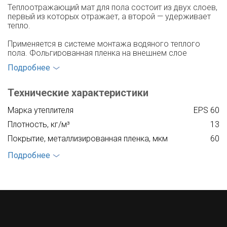
Теплоотражающий мат для пола состоит из двух слоев,
первый из которых отражает, а второй — удерживает
тепло.
Применяется в системе монтажа водяного теплого
пола. Фольгированная пленка на внешнем слое
защищает утеплитель от намокания и обладает
Подробнее
водоотталкивающими свойствами, что позволяет
сохранить структуру внутреннего слоя от разрушения и
потери своих полезных качеств.
Технические характеристики
Пенополистирол или пенопласт, расположенный внутри,
Марка утеплителя
EPS 60
имеет поры, наполненные воздухом. Это наделяет
Плотность, кг/м³
13
материал превосходными теплоизоляционными
свойствами, делает его пластичным и долговечным.
Покрытие, металлизированная пленка, мкм
60
Подробнее