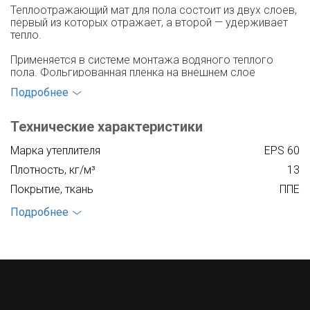
Теплоотражающий мат для пола состоит из двух слоев,
первый из которых отражает, а второй — удерживает
тепло.
Применяется в системе монтажа водяного теплого
пола. Фольгированная пленка на внешнем слое
защищает утеплитель от намокания и обладает
Подробнее
водоотталкивающими свойствами, что позволяет
сохранить структуру внутреннего слоя от разрушения и
потери своих полезных качеств.
Технические характеристики
Пенополистирол или пенопласт, расположенный внутри,
Марка утеплителя
EPS 60
имеет поры, наполненные воздухом. Это наделяет
Плотность, кг/м³
13
материал превосходными теплоизоляционными
свойствами, делает его пластичным и долговечным.
Покрытие, ткань
ППЕ
Подробнее