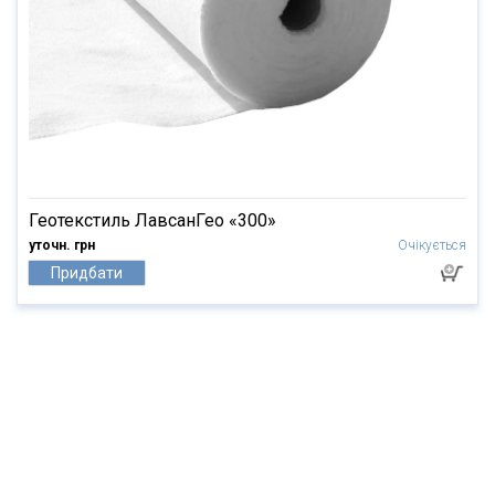
Геотекстиль ЛавсанГео «300»
уточн. грн
Очікується
Придбати