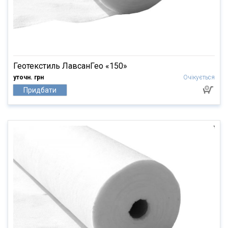
Геотекстиль ЛавсанГео «150»
уточн. грн
Очікується
Придбати