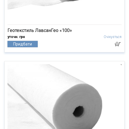
Геотекстиль ЛавсанГео «100»
уточн. грн
Очікується
Придбати