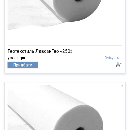
Геотекстиль ЛавсанГео «250»
уточн. грн
Очікується
Придбати