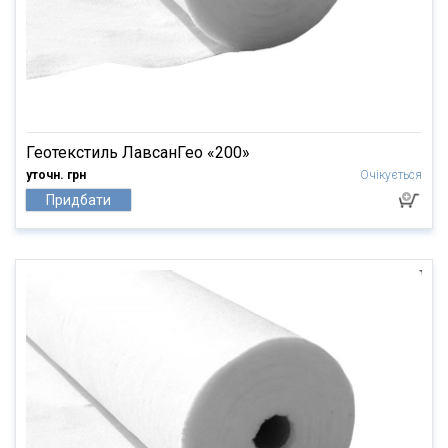
Геотекстиль ЛавсанГео «200»
уточн. грн
Очікується
Придбати