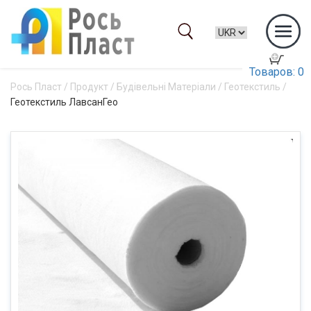
Товаров: 0
Рось Пласт
/
Продукт
/
Будівельні Матеріали
/
Геотекстиль
/
Геотекстиль ЛавсанГео